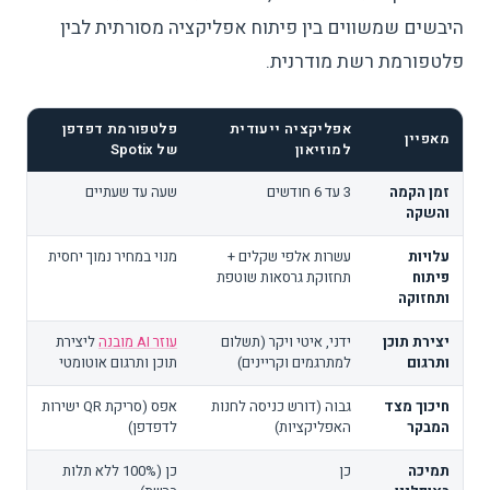
היבשים שמשווים בין פיתוח אפליקציה מסורתית לבין
פלטפורמת רשת מודרנית.
אפליקציה ייעודית
פלטפורמת דפדפן
מאפיין
למוזיאון
של Spotix
זמן הקמה
3 עד 6 חודשים
שעה עד שעתיים
והשקה
עלויות
עשרות אלפי שקלים +
מנוי במחיר נמוך יחסית
פיתוח
תחזוקת גרסאות שוטפת
ותחזוקה
יצירת תוכן
ידני, איטי ויקר (תשלום
עוזר AI מובנה
ליצירת
ותרגום
למתרגמים וקריינים)
תוכן ותרגום אוטומטי
חיכוך מצד
גבוה (דורש כניסה לחנות
אפס (סריקת QR ישירות
המבקר
האפליקציות)
לדפדפן)
תמיכה
כן
כן (100% ללא תלות