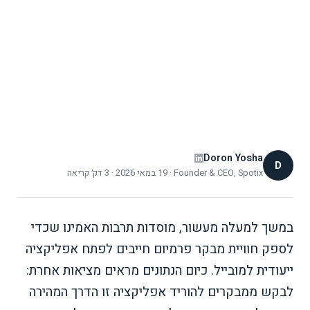
קוליים בדפדפן הם העתיד
מדוע מוזיאונים נוטשים אפליקציות לטובת סיורים בדפדפן.
גלו כיצד אודיו גייד ללא הורדה מעלה מעורבות ולוקח רק
שעתיים להקמה.
Doron Yosha
D
Founder & CEO, Spotix
·
19 במאי 2026
·
3 דק׳ קריאה
במשך למעלה מעשור, מוסדות תרבות האמינו שכדי
לספק חוויית מבקר פרמיום חייבים לפתח אפליקציה
ייעודית למובייל. כיום הנתונים מראים מציאות אחרת:
לבקש ממבקרים להוריד אפליקציה זו הדרך המהירה