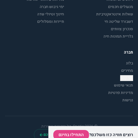
מנעולים חכמים
ימי גיבוש חברה
שאלות אינטראקטיביות
חינוך וטיולי שדה
דשבורד שליטה חי
תיירות ומסלולים
סנכרון צוותים
גלריית תמונות חיה
חברה
בלוג
מחירים
צור קשר
תנאי שימוש
מדיניות פרטיות
נגישות
© 2026 Spotix. כל הזכויות שמורות.
התחילו בחינם
רוצים חוויה כזו משלכם?
צרו את הפעילות הראשונה שלכם