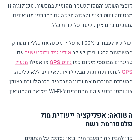
קובצי השמע והמפות נשמר מקומית במכשיר. טכנולוגיה זו
מבטיחה ניווט רציף והאזנה חלקה גם במרתפי מוזיאונים
עמוקים בהם אין קליטה סלולרית כלל.
יכולת זו לעבוד ב-100% אופליין משנה את כללי המשחק.
המשמעות היא שניתן לשלב
אודיו גייד ותוכן עשיר
עם
טריגרים מבוססי מיקום כמו
ניווט GPS
או אפילו
מנעול
GPS
לפתיחת תחנות, מבלי לדאוג לאזורים ללא קליטה.
המערכת מסנכרנת את נתוני המבקרים חזרה לשרת באופן
אוטומטי ברגע שהם מתחברים ל-Wi-Fi ביציאה מהמוזיאון.
השוואה: אפליקציה ייעודית מול
פלטפורמת רשת
כדי להבין את המעבר הזה, בואו נסתכל על הנתונים