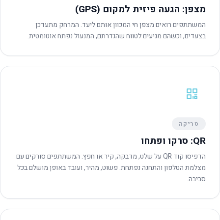
מצפן: הגעה פיזית למקום (GPS)
המשתתפים רואים מצפן חי המכוון אותם ליעד. המרחק מתעדכן
בצעדים, וכשהם מגיעים לטווח שהגדרתם, המנעול נפתח אוטומטית.
סריקה
QR: סרקו ופתחו
הדפיסו קוד QR על שלט, מדבקה, קיר או חפץ. המשתתפים סורקים עם
מצלמת הטלפון והתחנה נפתחת. פשוט, מהיר, ועובד באופן מושלם בכל
סביבה.