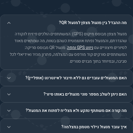
מה ההבדל בין מנעול מצפן למנעול QR?
מנעול מצפן מבוסס מיקום (GPS): המשתתפים הולכים פיזית לנקודה
שהגדרתם, והמנעול נפתח אוטומטית כשהם בטווח, מה שמתאים מאוד
לסיורים חיצוניים עם
ניווט GPS ומפה
. מנעול QR מבוסס סריקה:
המשתתפים סורקים קוד מודפס עם המצלמה, פתרון מהיר ואידיאלי לכל
סביבה, ובמיוחד בתוך מבנים סגורים.
האם המנעולים עובדים גם ללא חיבור לאינטרנט (אופליין)?
האם ניתן לשלב מספר סוגי מנעולים באותו סיור?
מה קורה אם משתתף נתקע ולא מצליח לפתוח את המנעול?
איך עובד מנעול גילוי מטמון במצלמה?