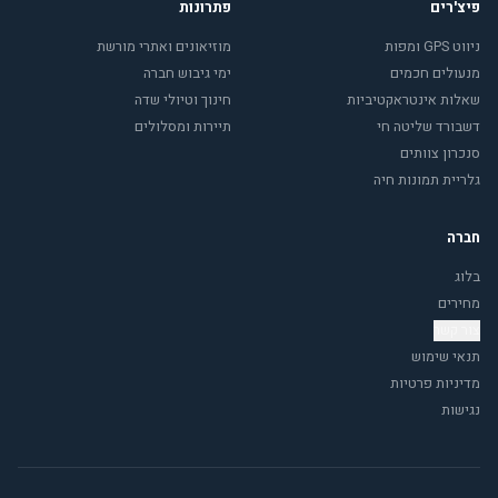
פיצ'רים
פתרונות
ניווט GPS ומפות
מוזיאונים ואתרי מורשת
מנעולים חכמים
ימי גיבוש חברה
שאלות אינטראקטיביות
חינוך וטיולי שדה
דשבורד שליטה חי
תיירות ומסלולים
סנכרון צוותים
גלריית תמונות חיה
חברה
בלוג
מחירים
צור קשר
תנאי שימוש
מדיניות פרטיות
נגישות