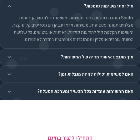
אילו סוגי משימות נתמכות?
Spotix תומכת בשלושה סוגי משימות: משימות צילום שבהן צוותים
מצלמים תמונה ספציפית, משימות וידאו שבהן הם מסריטים קליפ קצר,
ומשימות הקלטת קול להודעות קוליות, ראיונות או ביצועים. כל שלושת
הסוגים עובדים אופליין ומסתנכרנים אוטומטית בחזרה לאינטרנט.
איך מתבצע אישור מדיה של המשימות?
האם למשימות יכולות להיות מגבלות זמן?
האם המשימות עובדות בכל מכשיר ומערכת הפעלה?
אהבתם?
התחילו ליצור בחינם