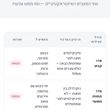
שני המצבים האינטראקטיביים — נסו ממש עכשיו
מודל
הרעיון המרכזי
מתאים ל
תחרות
פעילות
חייבים לסיים
גיבוש
תחנה לפני
תחרותי,
סדר
שפותחת הבאה —
חפש מטמון,
גבוהה
קבוע
כולם עוברים אותו
נרטיב
מסלול
כרונולוגי
ימי גיבוש עם
ניתן לדלג בין
סדר
גמישות,
תחנות — לא
תחנות
אירועים
גבוהה
חייבים לסיים לפני
חופשי
פחות
שממשיכים
תחרותיים