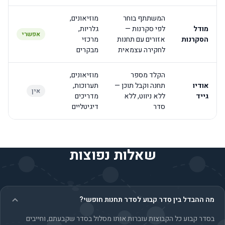
המשתתף בוחר
מוזיאונים,
מודל
לפי סקרנות —
גלריות,
אפשרי
הסקרנות
אזורים עם תחנות
מרכזי
לחקירה עצמאית
מבקרים
הקלד מספר
מוזיאונים,
אודיו
תחנה וקבל תוכן —
תערוכות,
אין
גייד
ללא ניווט, ללא
מדריכים
סדר
דיגיטליים
שאלות נפוצות
מה ההבדל בין סדר קבוע לסדר תחנות חופשי?
בסדר קבוע כל הקבוצות עוברות אותו מסלול בסדר שקבעתם, וחייבים