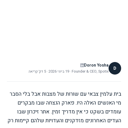
דיגיטלי בתקציב נמוך
אתרי הנצחה מחזיקים סיפורים חזקים אבל רוב המבקרים
עוברים בשתיקה. גלו כיצד מדריך דיגיטלי מבוסס דפדפן
מעביר עדויות, הדרכה קולית ותוכן רב-לשוני בלי אפליקציה
ובתקציב נמוך.
Doron Yosha
D
Founder & CEO, Spotix
·
19 ביוני 2026
·
5 דק׳ קריאה
בית עלמין צבאי עם שורות של מצבות אבל בלי הסבר
מי האנשים האלה היו. פארק הנצחה שבו מבקרים
עומדים בשקט כי אין מדריך זמין. אתר זיכרון שבו
העדים האחרונים מזדקנים והעדויות שלהם קיימות רק