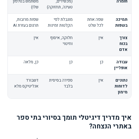
חומרה
(מכשירים,
משתמש בטלפון
טעינה, תחזוקה)
שלו)
תמיכה
שפה אחת
מוגבלת לפי
שפות מרובות,
בשפות
לכל שלט
הקלטות זמינות
תרגום בעזרת AI
צורך
אין
חלוקה, איסוף
אין
בכוח
וחיטוי
אדם
עבודה
כן
כן
כן, מלאה
אופליין
נתונים
אין
ספירה בסיסית
דשבורד
לדוחות
בלבד
אנליטיקס מלא
מימון
איך מדריך דיגיטלי תומך בסיורי בתי ספר
באתרי הנצחה?