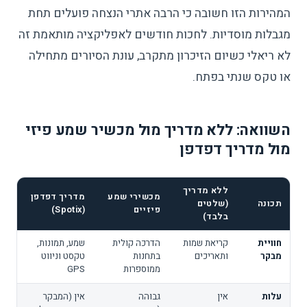
המהירות הזו חשובה כי הרבה אתרי הנצחה פועלים תחת
מגבלות מוסדיות. לחכות חודשים לאפליקציה מותאמת זה
לא ריאלי כשיום הזיכרון מתקרב, עונת הסיורים מתחילה
או טקס שנתי בפתח.
השוואה: ללא מדריך מול מכשיר שמע פיזי
מול מדריך דפדפן
ללא מדריך
מכשירי שמע
מדריך דפדפן
תכונה
(שלטים
פיזיים
(Spotix)
בלבד)
חוויית
קריאת שמות
הדרכה קולית
שמע, תמונות,
מבקר
ותאריכים
בתחנות
טקסט וניווט
ממוספרות
GPS
עלות
אין
גבוהה
אין (המבקר