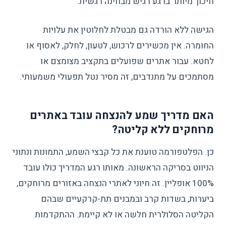
חיכוך מיותר ברגע רגיש מבחינה רגשית.
הגישה ללא הורדה גם מבטלת לחלוטין את עלויות
החומרה. אין מכשירים לרכוש, לטעון, לחלק, לאסוף או
לחטא. עבור אתרים שפועלים בתקציב מצומצם או
מסתמכים על מתנדבים, זה מסיר נטל תפעולי משמעותי.
האם מדריך שמע להנצחה עובד באתרים
מרוחקים ללא קליטה?
כן. הפלטפורמה טוענת את כל קבצי השמע, התמונות ונתוני
הניווט בסריקה הראשונה. מאותו רגע המדריך כולו עובד
100% אופליין. זה חיוני לאתרי הנצחה באזורים מרוחקים,
ביערות, בשדות קרב ובמבנים תת-קרקעיים שבהם
הקליטה הסלולרית חלשה או לא קיימת. ההתקדמות